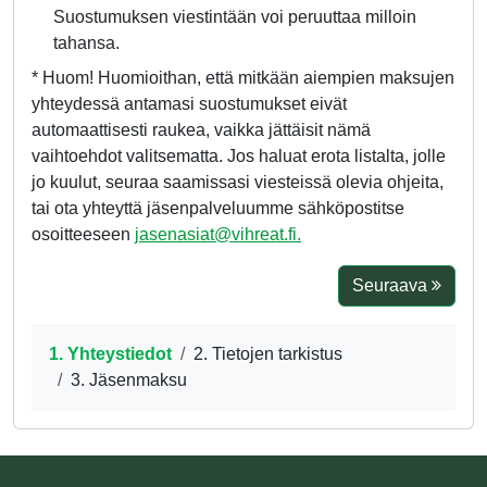
Suostumuksen viestintään voi peruuttaa milloin
tahansa.
* Huom! Huomioithan, että mitkään aiempien maksujen
yhteydessä antamasi suostumukset eivät
automaattisesti raukea, vaikka jättäisit nämä
vaihtoehdot valitsematta. Jos haluat erota listalta, jolle
jo kuulut, seuraa saamissasi viesteissä olevia ohjeita,
tai ota yhteyttä jäsenpalveluumme sähköpostitse
osoitteeseen
jasenasiat@vihreat.fi.
Seuraava
1. Yhteystiedot
2. Tietojen tarkistus
3. Jäsenmaksu