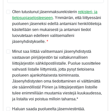
Olen tutustunut jäsenmaksurekisterin
rekisteri- ja
tietosuojaselosteeseen
. Ymmärrän, että liittyessäni
puolueen jäseneksi edellä antamiani henkilötietoja
käsitellään sen mukaisesti ja antamani tiedot
luovutetaan edelleen valitsemalleni
jäsenyhdistykselle.
Minut saa liittää valitsemaani jäsenyhdistystä
vastaavan piirijärjestön tai valtakunnallisen
liittojärjestön sähköpostilistalle. Puolue suosittelee
vahvasti listalle liittymistä, jotta pysyt tietoisena
puolueen ajankohtaisesta toiminnasta.
Jäsenyhdistysten oma tiedottaminen ei välttämättä
ole säännöllistä! Piirien ja liittojärjestöjen listoille
tulee enimmillään muutamia viestejä kuukaudessa,
ja listalta voi poistua milloin tahansa.*
Haluan saada puolueelta jäsenviestintää.