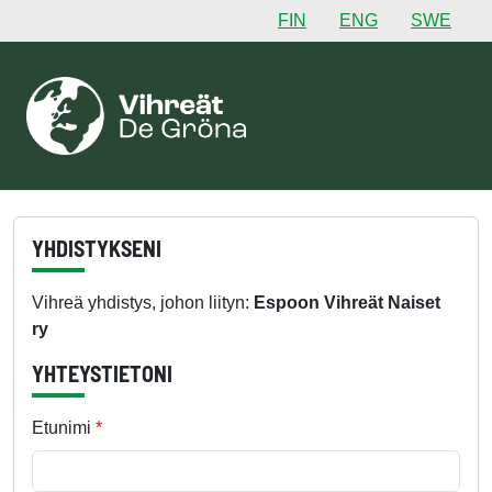
FIN
ENG
SWE
YHDISTYKSENI
Vihreä yhdistys, johon liityn:
Espoon Vihreät Naiset
ry
YHTEYSTIETONI
Etunimi