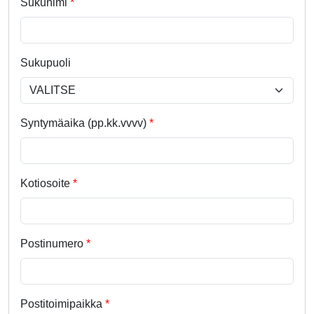
Sukunimi
Sukupuoli
Syntymäaika (pp.kk.vvvv)
Kotiosoite
Postinumero
Postitoimipaikka