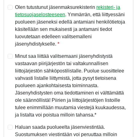
Olen tutustunut jäsenmaksurekisterin
rekisteri- ja
tietosuojaselosteeseen
. Ymmärrän, että liittyessäni
puolueen jäseneksi edellä antamiani henkilötietoja
käsitellään sen mukaisesti ja antamani tiedot
luovutetaan edelleen valitsemalleni
jäsenyhdistykselle.
Minut saa liittää valitsemaani jäsenyhdistystä
vastaavan piirijärjestön tai valtakunnallisen
liittojärjestön sähköpostilistalle. Puolue suosittelee
vahvasti listalle liittymistä, jotta pysyt tietoisena
puolueen ajankohtaisesta toiminnasta.
Jäsenyhdistysten oma tiedottaminen ei välttämättä
ole säännöllistä! Piirien ja liittojärjestöjen listoille
tulee enimmillään muutamia viestejä kuukaudessa,
ja listalta voi poistua milloin tahansa.*
Haluan saada puolueelta jäsenviestintää.
Suostumuksen viestintään voi peruuttaa milloin