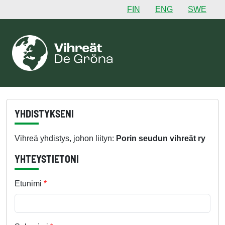
FIN
ENG
SWE
YHDISTYKSENI
Vihreä yhdistys, johon liityn:
Porin seudun vihreät ry
YHTEYSTIETONI
Etunimi